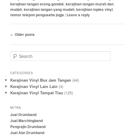
kerajinan tangan eceng gondok
,
kerajinan tangan murah dan
mudah
,
kerajinan tangan yang mudah
,
kerajinan toples vinyl
,
nomor telepon pengusaha jogja
|
Leave a reply
Post
←
Older posts
navigation
S
e
a
r
CATEGORIES
c
Kerajinan Vinyl Box Jam Tangan
(44)
h
Kerajinan Vinyl Lain Lain
(4)
Kerajinan Vinyl Tempat Tisu
(125)
MITRA
Jual Drumband
Jual Marchingband
Pengrajin Drumband
Jual Alat Drumband