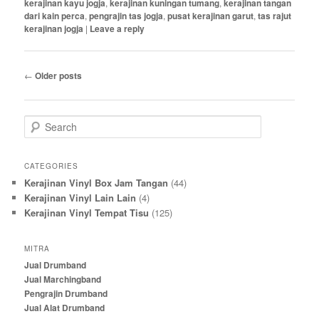
kerajinan kayu jogja
,
kerajinan kuningan tumang
,
kerajinan tangan
dari kain perca
,
pengrajin tas jogja
,
pusat kerajinan garut
,
tas rajut
kerajinan jogja
|
Leave a reply
Post
←
Older posts
navigation
S
e
a
r
CATEGORIES
c
Kerajinan Vinyl Box Jam Tangan
(44)
h
Kerajinan Vinyl Lain Lain
(4)
Kerajinan Vinyl Tempat Tisu
(125)
MITRA
Jual Drumband
Jual Marchingband
Pengrajin Drumband
Jual Alat Drumband